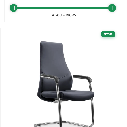
₪380
-
₪899
מבצע