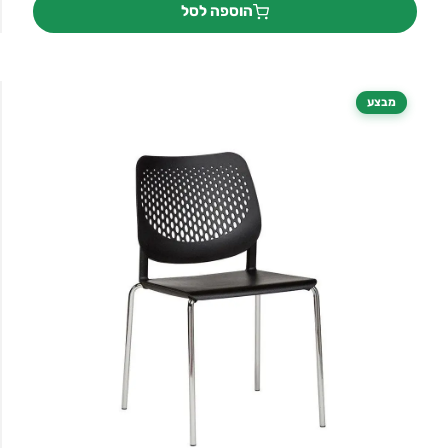
הוספה לסל
₪775.
₪990.
מבצע