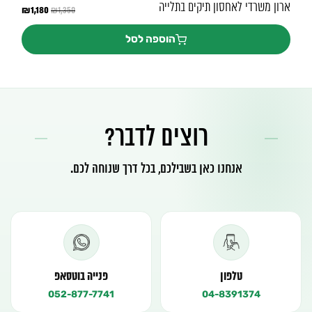
ארון משרדי לאחסון תיקים בתלייה
1,180
המחיר
₪
המחיר
₪
1,350
המקורי
הנוכחי
היה:
הוא:
הוספה לסל
₪1,180.
₪1,350.
רוצים לדבר?
אנחנו כאן בשבילכם, בכל דרך שנוחה לכם.
טלפון
פנייה בוטסאפ
052-877-7741
04-8391374