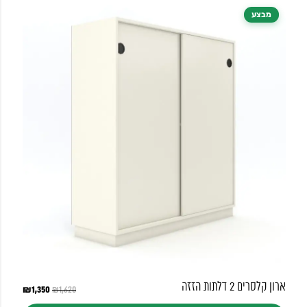
מבצע
ארון קלסרים 2 דלתות הזזה
1,350
המחיר
₪
המחיר
₪
1,620
המקורי
הנוכחי