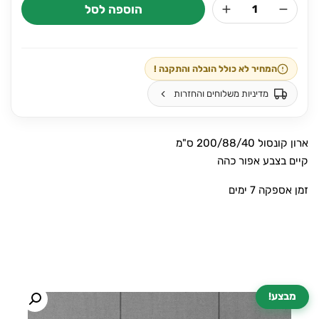
הוספה לסל
כמות
היה:
הוא:
של
₪1,780.
₪2,234.
ארון
קונסול
המחיר לא כולל הובלה והתקנה !
200/88
מדיניות משלוחים והחזרות
ארון קונסול 200/88/40 ס"מ
קיים בצבע אפור כהה
זמן אספקה 7 ימים
מבצע!