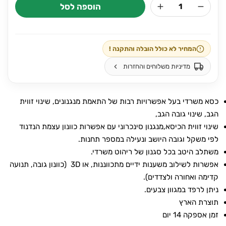
הוספה לסל
כמות
היה:
הוא:
של
₪799.
₪1,120.
כסא
עבודה
המחיר לא כולל הובלה והתקנה !
ורטיגו
מדיניות משלוחים והחזרות
–
Vertigo
כסא משרדי בעל אפשרויות רבות של התאמת מנגנונים, שינוי זווית
הגב, שינוי גובה הגב,
שינוי זווית הכיסא,מנגנון סינכרוני עם אפשרות כוונון עצמת הנדנוד
לפי משקל וגובה היושב ונעילה במספר תחנות.
משתלב היטב בכל סגנון של ריהוט משרדי.
אפשרות לשילוב משענות ידיים מתכווננות, או 3D (כוונון גובה, תנועה
קדימה ואחורה ולצדדים).
ניתן לרפד במגוון צבעים.
תוצרת הארץ
זמן אספקה 14 יום