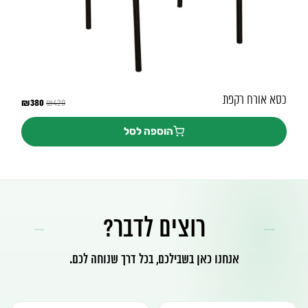
כסא אורח רקפת
380
המחיר
₪
המחיר
₪
420
המקורי
הנוכחי
היה:
הוא:
הוספה לסל
₪380.
₪420.
רוצים לדבר?
אנחנו כאן בשבילכם, בכל דרך שנוחה לכם.