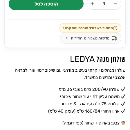
הוספה לסל
כמות
היה:
הוא:
של
₪4,600.
₪5,800.
LEDYA
המחיר לא כולל הובלה והתקנה !
מדיניות משלוחים והחזרות
שולחן מנהל LEDYA
שולחן מנהלים יוקרתי בעיצוב מודרני עם שילוב דמוי עור, למראה
אלגנטי ומרשים במשרד.
שולחן 200/90 ס"מ בעובי 36 מ"מ
משטח עליון דמוי עור שחור איכותי
שלוחה 75 ס"מ עם ארגז 3 מגירות
ארון אחורי 160/84 ס"מ (עומק 40 ס"מ)
צבע: בארוק + שחור (לפי דוגמה)