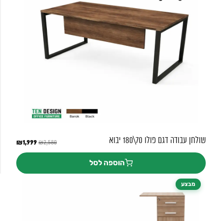
שולחן עבודה דגם פולו 70\180 יבוא
המחיר
1,999
₪
המחיר
₪
2,580
המקורי
הנוכחי
היה:
הוא:
הוספה לסל
₪1,999.
₪2,580.
מבצע