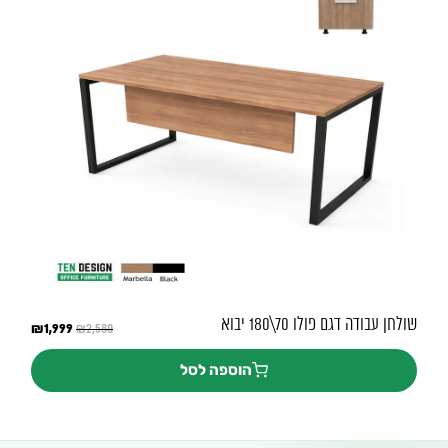
שולחן עבודה דגם פולו 70\180 יבוא
המחיר
1,999
₪
המחיר
₪
2,580
המקורי
הנוכחי
היה:
הוא:
הוספה לסל
₪1,999.
₪2,580.